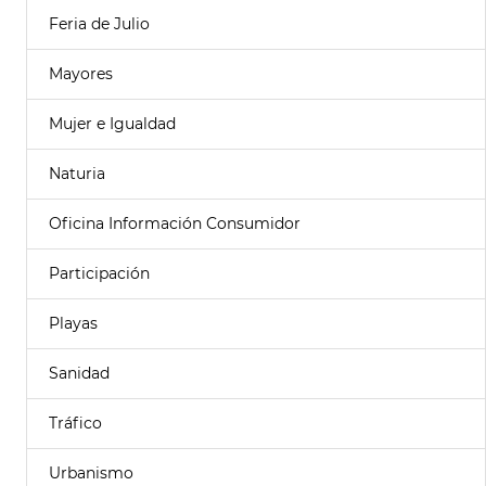
Feria de Julio
Mayores
Mujer e Igualdad
Naturia
Oficina Información Consumidor
Participación
Playas
Sanidad
Tráfico
Urbanismo