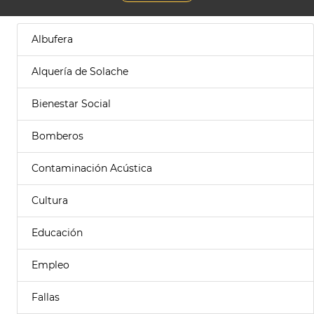
Albufera
Alquería de Solache
Bienestar Social
Bomberos
Contaminación Acústica
Cultura
Educación
Empleo
Fallas