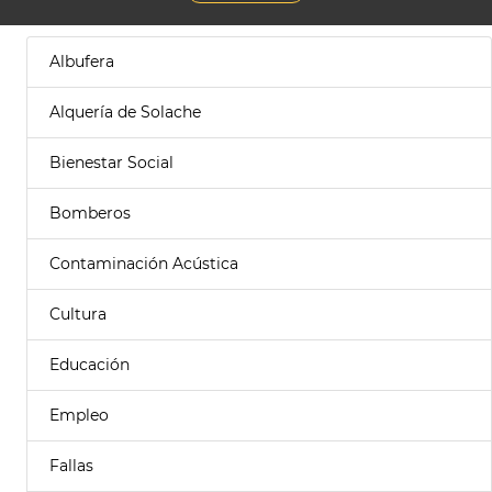
Albufera
Alquería de Solache
Bienestar Social
Bomberos
Contaminación Acústica
Cultura
Educación
Empleo
Fallas