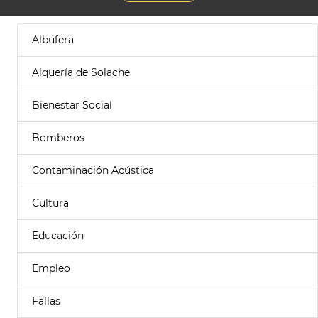
Albufera
Alquería de Solache
Bienestar Social
Bomberos
Contaminación Acústica
Cultura
Educación
Empleo
Fallas