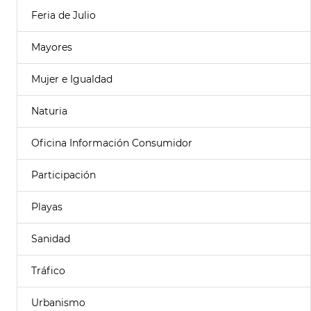
Feria de Julio
Mayores
Mujer e Igualdad
Naturia
Oficina Información Consumidor
Participación
Playas
Sanidad
Tráfico
Urbanismo