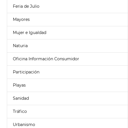
Feria de Julio
Mayores
Mujer e Igualdad
Naturia
Oficina Información Consumidor
Participación
Playas
Sanidad
Tráfico
Urbanismo