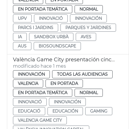
EN PORTADA TEMÁTICA
NORMAL
UPV
INNOVACIÓ
INNOVACIÓN
PARCS I JARDINS
PARQUES Y JARDINES
IA
SANDBOX URBÀ
AVES
AUS
BIOSOUNDSCAPE
València Game City presentación cinco proyectes educación con videojuegos
modificado hace 1 mes
INNOVACIÓN
TODAS LAS AUDIENCIAS
VALENCIA
EN PORTADA
EN PORTADA TEMÁTICA
NORMAL
INNOVACIÓ
INNOVACIÓN
EDUCACIÓ
EDUCACIÓN
GAMING
VALENCIA GAME CITY