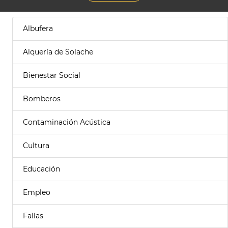
Albufera
Alquería de Solache
Bienestar Social
Bomberos
Contaminación Acústica
Cultura
Educación
Empleo
Fallas