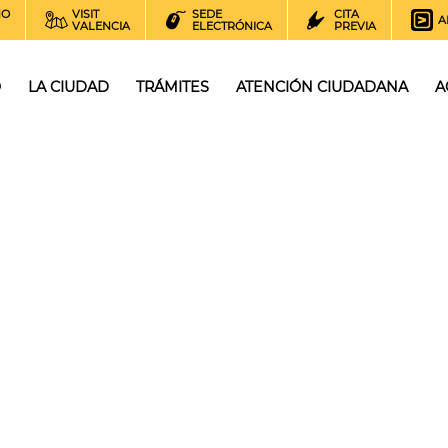
NO
VISIT
SEDE
CITA
A
VALENCIA
ELECTRÓNICA
PREVIA
O
LA CIUDAD
TRÁMITES
ATENCIÓN CIUDADANA
A