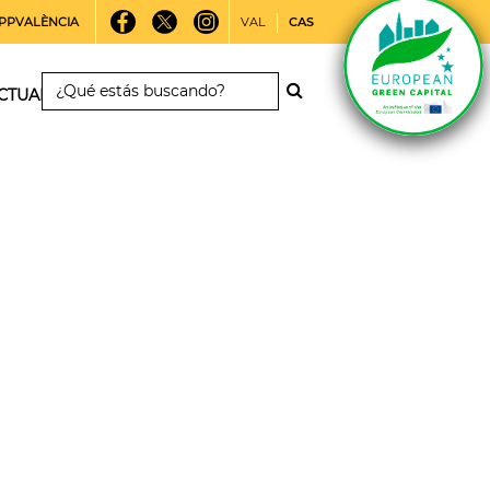
PPVALÈNCIA
VAL
CAS
CTUALIDAD