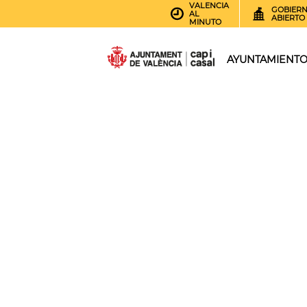
VALENCIA
GOBIER
AL
ABIERTO
MINUTO
AYUNTAMIENT