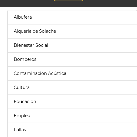
Albufera
Alquería de Solache
Bienestar Social
Bomberos
Contaminación Acústica
Cultura
Educación
Empleo
Fallas