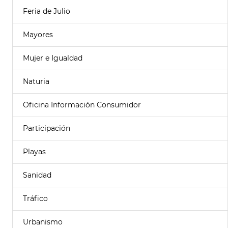
Feria de Julio
Mayores
Mujer e Igualdad
Naturia
Oficina Información Consumidor
Participación
Playas
Sanidad
Tráfico
Urbanismo