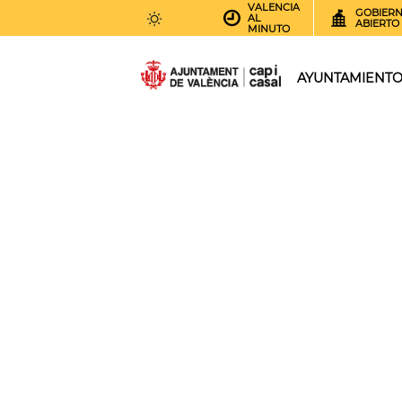
VALENCIA
GOBIER
AL
ABIERTO
MINUTO
31
AEMET.GRADOS
AYUNTAMIENT