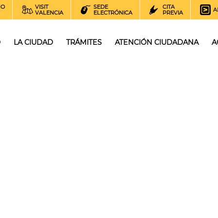
NO
VISIT
SEDE
CITA
A
VALENCIA
ELECTRÓNICA
PREVIA
O
LA CIUDAD
TRÁMITES
ATENCIÓN CIUDADANA
A