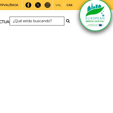
PPVALÈNCIA
VAL
CAS
CTUALIDAD