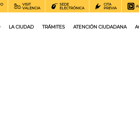
NO
VISIT
SEDE
CITA
A
VALENCIA
ELECTRÓNICA
PREVIA
O
LA CIUDAD
TRÁMITES
ATENCIÓN CIUDADANA
A