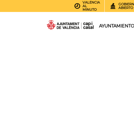
VALENCIA
GOBIER
AL
ABIERTO
MINUTO
AYUNTAMIENT