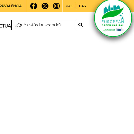
PPVALÈNCIA
VAL
CAS
CTUALIDAD