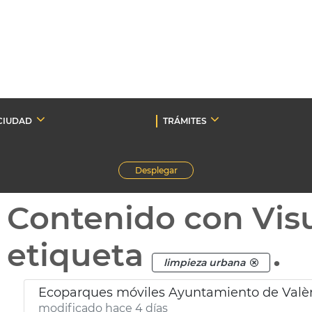
CIUDAD
TRÁMITES
Desplegar
Contenido con Vis
etiqueta
.
limpieza urbana
Ecoparques móviles Ayuntamiento de Valèn
modificado hace 4 días