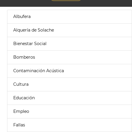
Albufera
Alquería de Solache
Bienestar Social
Bomberos
Contaminación Acústica
Cultura
Educación
Empleo
Fallas