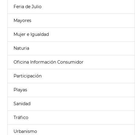
Feria de Julio
Mayores
Mujer e Igualdad
Naturia
Oficina Información Consumidor
Participación
Playas
Sanidad
Tráfico
Urbanismo