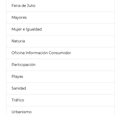
Feria de Julio
Mayores
Mujer e Igualdad
Naturia
Oficina Información Consumidor
Participación
Playas
Sanidad
Tráfico
Urbanismo