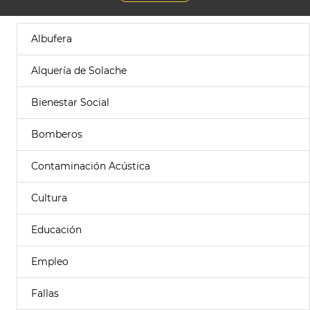
Albufera
Alquería de Solache
Bienestar Social
Bomberos
Contaminación Acústica
Cultura
Educación
Empleo
Fallas