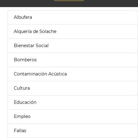
Albufera
Alquería de Solache
Bienestar Social
Bomberos
Contaminación Acústica
Cultura
Educación
Empleo
Fallas