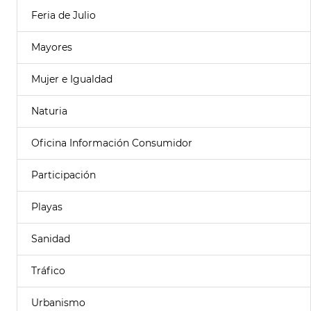
Feria de Julio
Mayores
Mujer e Igualdad
Naturia
Oficina Información Consumidor
Participación
Playas
Sanidad
Tráfico
Urbanismo