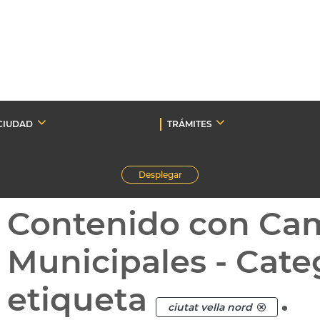
CIUDAD
TRÁMITES
Desplegar
Contenido con Ca
Municipales - Cate
etiqueta
.
ciutat vella nord