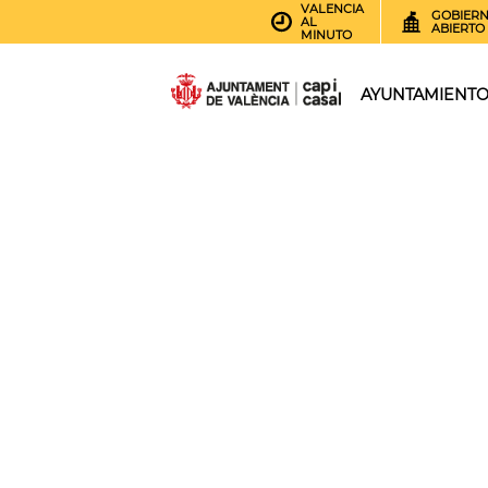
VALENCIA
GOBIER
AL
ABIERTO
MINUTO
AYUNTAMIENT