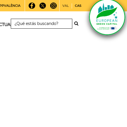
PPVALÈNCIA
VAL
CAS
CTUALIDAD