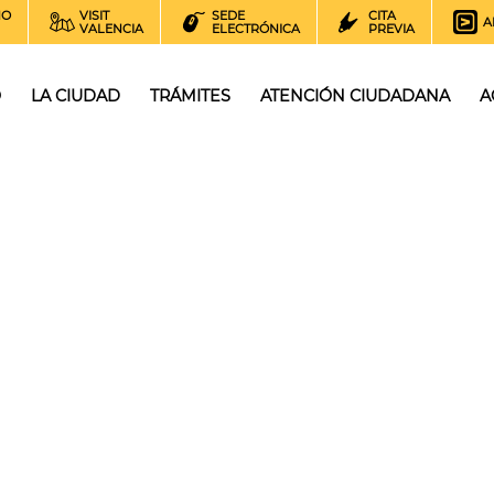
NO
VISIT
SEDE
CITA
A
VALENCIA
ELECTRÓNICA
PREVIA
O
LA CIUDAD
TRÁMITES
ATENCIÓN CIUDADANA
A