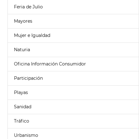
Feria de Julio
Mayores
Mujer e Igualdad
Naturia
Oficina Información Consumidor
Participación
Playas
Sanidad
Tráfico
Urbanismo