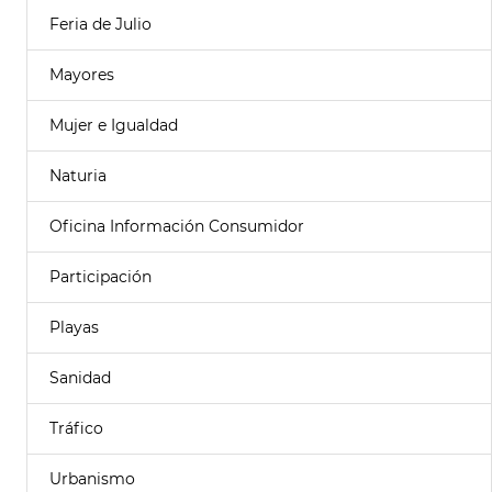
Feria de Julio
Mayores
Mujer e Igualdad
Naturia
Oficina Información Consumidor
Participación
Playas
Sanidad
Tráfico
Urbanismo