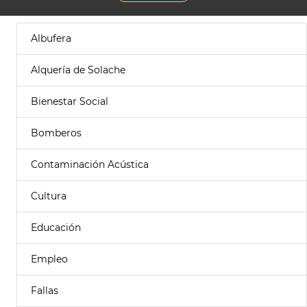
Albufera
Alquería de Solache
Bienestar Social
Bomberos
Contaminación Acústica
Cultura
Educación
Empleo
Fallas