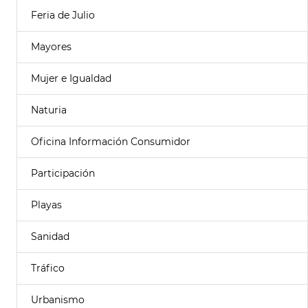
Feria de Julio
Mayores
Mujer e Igualdad
Naturia
Oficina Información Consumidor
Participación
Playas
Sanidad
Tráfico
Urbanismo