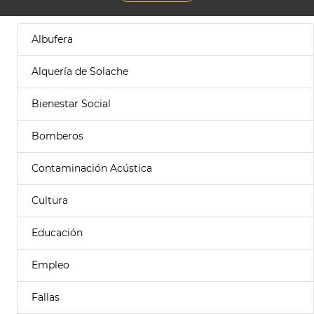
Albufera
Alquería de Solache
Bienestar Social
Bomberos
Contaminación Acústica
Cultura
Educación
Empleo
Fallas