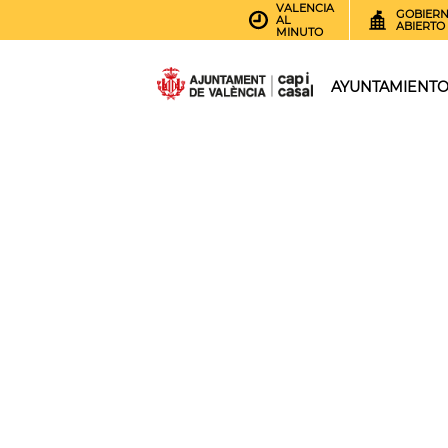
VALENCIA
GOBIER
AL
ABIERTO
MINUTO
AYUNTAMIENT