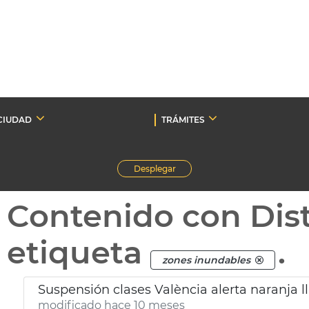
CIUDAD
TRÁMITES
Desplegar
Contenido con Dist
etiqueta
.
zones inundables
Suspensión clases València alerta naranja l
modificado hace 10 meses