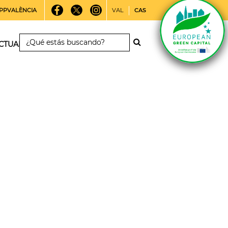
PPVALÈNCIA
VAL
CAS
CTUALIDAD