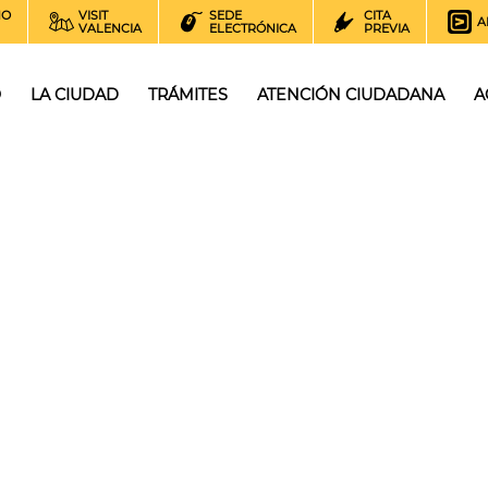
NO
VISIT
SEDE
CITA
A
VALENCIA
ELECTRÓNICA
PREVIA
O
LA CIUDAD
TRÁMITES
ATENCIÓN CIUDADANA
A