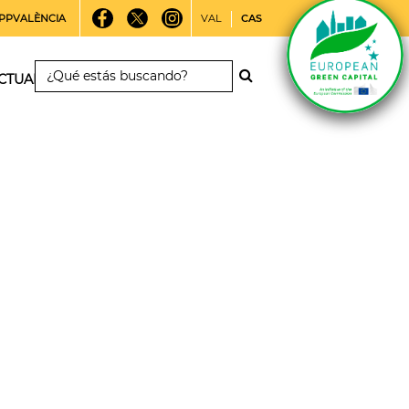
PPVALÈNCIA
VAL
CAS
CTUALIDAD