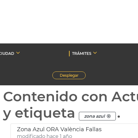
CIUDAD
TRÁMITES
Desplegar
Contenido con Act
y etiqueta
.
zona azul
Zona Azul ORA València Fallas
modificado hace 1 año