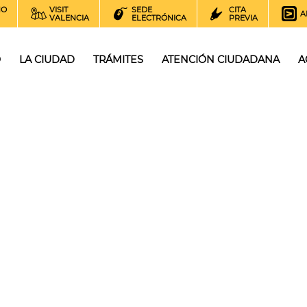
NO
VISIT
SEDE
CITA
A
VALENCIA
ELECTRÓNICA
PREVIA
O
LA CIUDAD
TRÁMITES
ATENCIÓN CIUDADANA
A