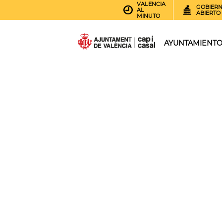
VALENCIA
GOBIER
AL
ABIERTO
MINUTO
AYUNTAMIENT