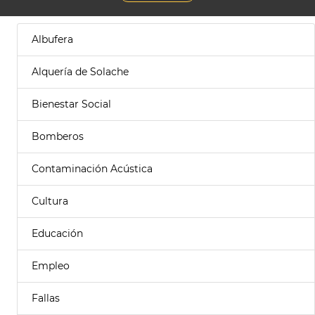
Albufera
Alquería de Solache
Bienestar Social
Bomberos
Contaminación Acústica
Cultura
Educación
Empleo
Fallas