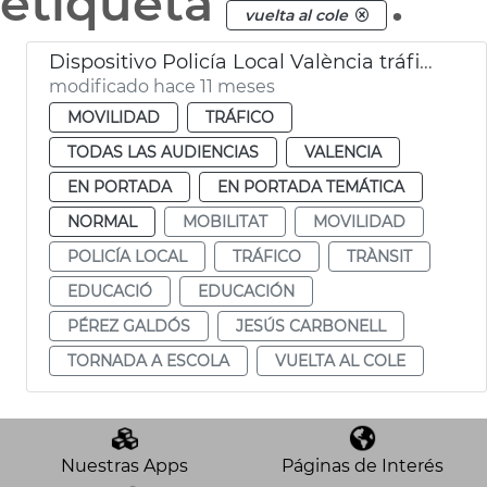
etiqueta
.
vuelta al cole
Dispositivo Policía Local València tráfico obras Pérez Galdós vuelta cole
modificado hace 11 meses
MOVILIDAD
TRÁFICO
TODAS LAS AUDIENCIAS
VALENCIA
EN PORTADA
EN PORTADA TEMÁTICA
NORMAL
MOBILITAT
MOVILIDAD
POLICÍA LOCAL
TRÁFICO
TRÀNSIT
EDUCACIÓ
EDUCACIÓN
PÉREZ GALDÓS
JESÚS CARBONELL
TORNADA A ESCOLA
VUELTA AL COLE
Nuestras Apps
Páginas de Interés