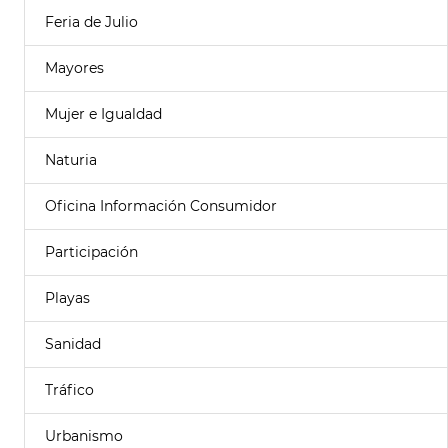
Feria de Julio
Mayores
Mujer e Igualdad
Naturia
Oficina Información Consumidor
Participación
Playas
Sanidad
Tráfico
Urbanismo