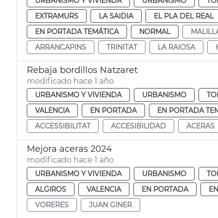
URBANISMO Y VIVIENDA
URBANISMO
TO
EXTRAMURS
LA SAIDIA
EL PLA DEL REAL
EN PORTADA TEMÁTICA
NORMAL
MALILL
ARRANCAPINS
TRINITAT
LA RAIOSA
Rebaja bordillos Natzaret
modificado hace 1 año
URBANISMO Y VIVIENDA
URBANISMO
TO
VALENCIA
EN PORTADA
EN PORTADA TE
ACCESSIBILITAT
ACCESIBILIDAD
ACERAS
Mejora aceras 2024
modificado hace 1 año
URBANISMO Y VIVIENDA
URBANISMO
TO
ALGIROS
VALENCIA
EN PORTADA
EN
VORERES
JUAN GINER