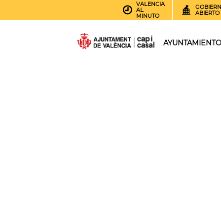
VALENCIA
GOBIER
AL
ABIERTO
MINUTO
AYUNTAMIENT