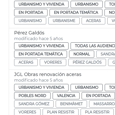
URBANISMO Y VIVIENDA
URBANISMO
TO
EN PORTADA
EN PORTADA TEMÁTICA
NO
URBANISMO
URBANISME
ACERAS
V
Pérez Galdós
modificado hace 5 años
URBANISMO Y VIVIENDA
TODAS LAS AUDIENC
EN PORTADA TEMÁTICA
NORMAL
SANDR
ACERAS
VORERES
PÉREZ GALDÓS
G
JGL Obras renovación aceras
modificado hace 5 años
URBANISMO Y VIVIENDA
URBANISMO
TO
POBLES NORD
VALENCIA
EN PORTADA
SANDRA GÓMEZ
BENIMÀMET
MASSARRO
VORERES
PLAN RESISTIR
PLA RESISTIR