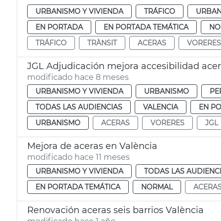
URBANISMO Y VIVIENDA
TRÁFICO
URBAN
EN PORTADA
EN PORTADA TEMÁTICA
NO
TRÁFICO
TRÀNSIT
ACERAS
VORERES
JGL Adjudicación mejora accesibilidad ace
modificado hace 8 meses
URBANISMO Y VIVIENDA
URBANISMO
PE
TODAS LAS AUDIENCIAS
VALENCIA
EN P
URBANISMO
ACERAS
VORERES
JGL
Mejora de aceras en València
modificado hace 11 meses
URBANISMO Y VIVIENDA
TODAS LAS AUDIENC
EN PORTADA TEMÁTICA
NORMAL
ACERA
Renovación aceras seis barrios València