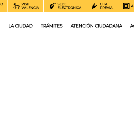
NO
VISIT
SEDE
CITA
A
VALENCIA
ELECTRÓNICA
PREVIA
O
LA CIUDAD
TRÁMITES
ATENCIÓN CIUDADANA
A