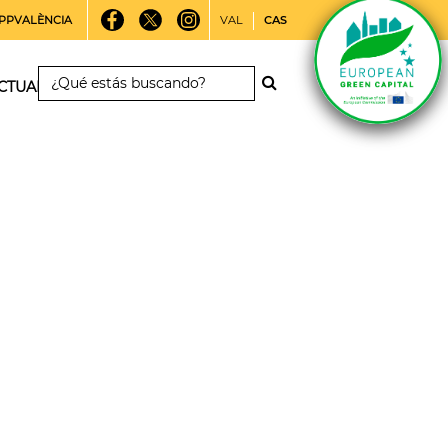
PPVALÈNCIA
VAL
CAS
CTUALIDAD