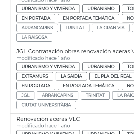
modificado hace 1 año
URBANISMO Y VIVIENDA
URBANISMO
TO
EN PORTADA
EN PORTADA TEMÁTICA
NO
ARRANCAPINS
TRINITAT
LA GRAN VIA
LA RAISOSA
JGL Contratación obras renovación aceras 
modificado hace 1 año
URBANISMO Y VIVIENDA
URBANISMO
TO
EXTRAMURS
LA SAIDIA
EL PLA DEL REAL
EN PORTADA
EN PORTADA TEMÁTICA
NO
JGL
ARRANCAPINS
TRINITAT
LA RAI
CIUTAT UNIVERSITÀRIA
Renovación aceras VLC
modificado hace 1 año