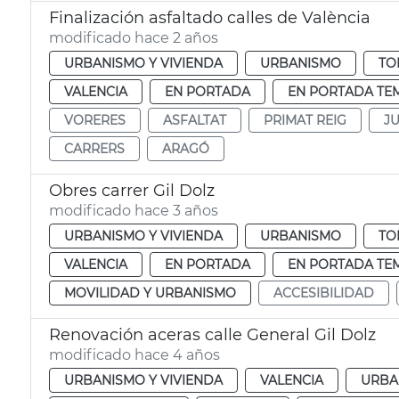
Finalización asfaltado calles de València
modificado hace 2 años
URBANISMO Y VIVIENDA
URBANISMO
TO
VALENCIA
EN PORTADA
EN PORTADA TE
VORERES
ASFALTAT
PRIMAT REIG
J
CARRERS
ARAGÓ
Obres carrer Gil Dolz
modificado hace 3 años
URBANISMO Y VIVIENDA
URBANISMO
TO
VALENCIA
EN PORTADA
EN PORTADA TE
MOVILIDAD Y URBANISMO
ACCESIBILIDAD
Renovación aceras calle General Gil Dolz
modificado hace 4 años
URBANISMO Y VIVIENDA
VALENCIA
URBA