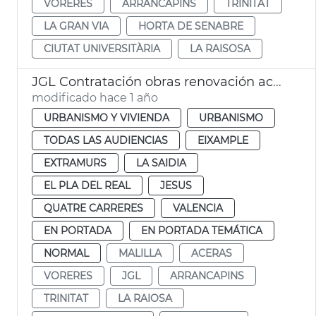
VORERES
ARRANCAPINS
TRINITAT
LA GRAN VIA
HORTA DE SENABRE
CIUTAT UNIVERSITÀRIA
LA RAISOSA
JGL Contratación obras renovación aceras València
modificado hace 1 año
URBANISMO Y VIVIENDA
URBANISMO
TODAS LAS AUDIENCIAS
EIXAMPLE
EXTRAMURS
LA SAIDIA
EL PLA DEL REAL
JESUS
QUATRE CARRERES
VALENCIA
EN PORTADA
EN PORTADA TEMÁTICA
NORMAL
MALILLA
ACERAS
VORERES
JGL
ARRANCAPINS
TRINITAT
LA RAIOSA