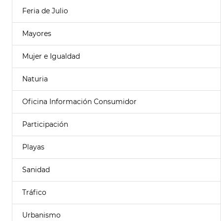
Feria de Julio
Mayores
Mujer e Igualdad
Naturia
Oficina Información Consumidor
Participación
Playas
Sanidad
Tráfico
Urbanismo