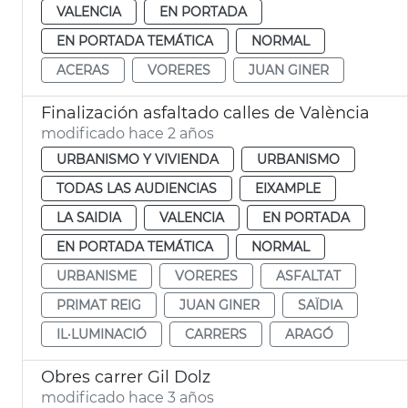
VALENCIA
EN PORTADA
EN PORTADA TEMÁTICA
NORMAL
ACERAS
VORERES
JUAN GINER
Finalización asfaltado calles de València
modificado hace 2 años
URBANISMO Y VIVIENDA
URBANISMO
TODAS LAS AUDIENCIAS
EIXAMPLE
LA SAIDIA
VALENCIA
EN PORTADA
EN PORTADA TEMÁTICA
NORMAL
URBANISME
VORERES
ASFALTAT
PRIMAT REIG
JUAN GINER
SAÏDIA
IL·LUMINACIÓ
CARRERS
ARAGÓ
Obres carrer Gil Dolz
modificado hace 3 años