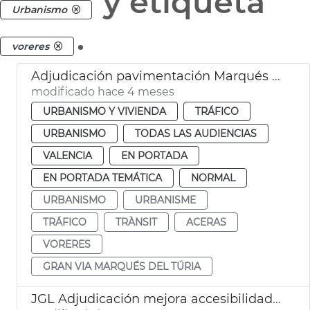
y etiqueta
Urbanismo
.
voreres
Adjudicación pavimentación Marqués del Turia y calles de València
modificado hace 4 meses
URBANISMO Y VIVIENDA
TRÁFICO
URBANISMO
TODAS LAS AUDIENCIAS
VALENCIA
EN PORTADA
EN PORTADA TEMÁTICA
NORMAL
URBANISMO
URBANISME
TRÁFICO
TRÀNSIT
ACERAS
VORERES
GRAN VIA MARQUÉS DEL TÚRIA
JGL Adjudicación mejora accesibilidad aceras