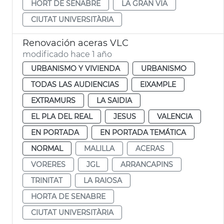
HORT DE SENABRE
LA GRAN VIA
CIUTAT UNIVERSITÀRIA
Renovación aceras VLC
modificado hace 1 año
URBANISMO Y VIVIENDA
URBANISMO
TODAS LAS AUDIENCIAS
EIXAMPLE
EXTRAMURS
LA SAIDIA
EL PLA DEL REAL
JESUS
VALENCIA
EN PORTADA
EN PORTADA TEMÁTICA
NORMAL
MALILLA
ACERAS
VORERES
JGL
ARRANCAPINS
TRINITAT
LA RAIOSA
HORTA DE SENABRE
CIUTAT UNIVERSITÀRIA