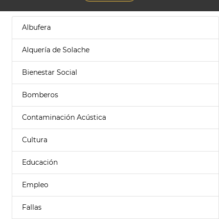
Albufera
Alquería de Solache
Bienestar Social
Bomberos
Contaminación Acústica
Cultura
Educación
Empleo
Fallas