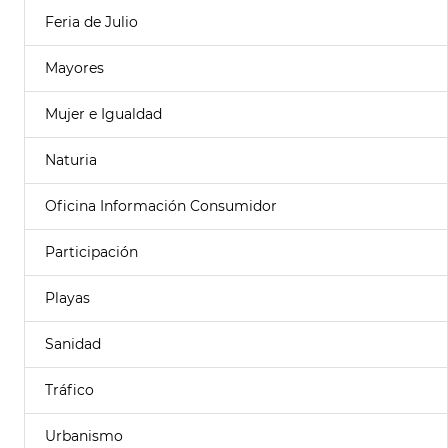
Feria de Julio
Mayores
Mujer e Igualdad
Naturia
Oficina Información Consumidor
Participación
Playas
Sanidad
Tráfico
Urbanismo