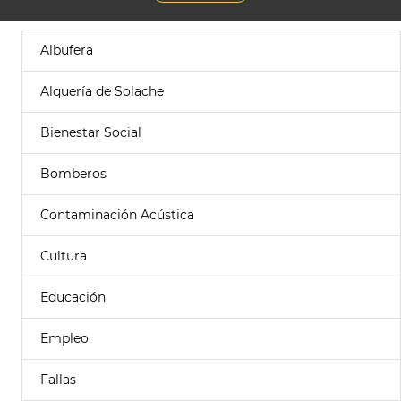
Albufera
Alquería de Solache
Bienestar Social
Bomberos
Contaminación Acústica
Cultura
Educación
Empleo
Fallas