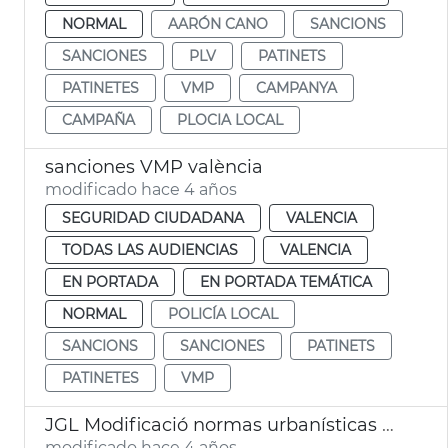
NORMAL
AARÓN CANO
SANCIONS
SANCIONES
PLV
PATINETS
PATINETES
VMP
CAMPANYA
CAMPAÑA
PLOCIA LOCAL
sanciones VMP valència
modificado hace 4 años
SEGURIDAD CIUDADANA
VALENCIA
TODAS LAS AUDIENCIAS
VALENCIA
EN PORTADA
EN PORTADA TEMÁTICA
NORMAL
POLICÍA LOCAL
SANCIONS
SANCIONES
PATINETS
PATINETES
VMP
JGL Modificació normas urbanísticas movilidad sostenible
modificado hace 4 años