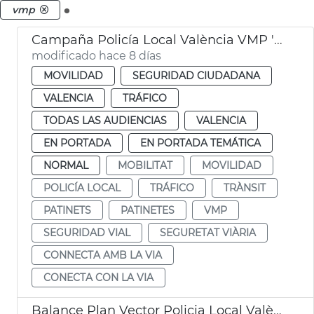
.
vmp
Campaña Policía Local València VMP 'Conecta con la vía'
modificado hace 8 días
MOVILIDAD
SEGURIDAD CIUDADANA
VALENCIA
TRÁFICO
TODAS LAS AUDIENCIAS
VALENCIA
EN PORTADA
EN PORTADA TEMÁTICA
NORMAL
MOBILITAT
MOVILIDAD
POLICÍA LOCAL
TRÁFICO
TRÀNSIT
PATINETS
PATINETES
VMP
SEGURIDAD VIAL
SEGURETAT VIÀRIA
CONNECTA AMB LA VIA
CONECTA CON LA VIA
Balance Plan Vector Policia Local València