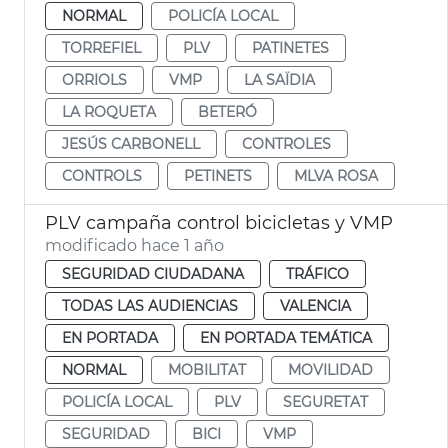
NORMAL
POLICÍA LOCAL
TORREFIEL
PLV
PATINETES
ORRIOLS
VMP
LA SAÏDIA
LA ROQUETA
BETERÓ
JESÚS CARBONELL
CONTROLES
CONTROLS
PETINETS
MLVA ROSA
PLV campaña control bicicletas y VMP
modificado hace 1 año
SEGURIDAD CIUDADANA
TRÁFICO
TODAS LAS AUDIENCIAS
VALENCIA
EN PORTADA
EN PORTADA TEMÁTICA
NORMAL
MOBILITAT
MOVILIDAD
POLICÍA LOCAL
PLV
SEGURETAT
SEGURIDAD
BICI
VMP