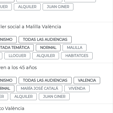
GUER
ALQUILER
JUAN GINER
er social a Malilla València
NISMO
TODAS LAS AUDIENCIAS
TADA TEMÁTICA
NORMAL
MALILLA
LLOGUER
ALQUILER
HABITATGES
ven a los 45 años
NISMO
TODAS LAS AUDIENCIAS
VALENCIA
RMAL
MARÍA JOSÉ CATALÁ
VIVENDA
ER
ALQUILER
JUAN GINER
to València