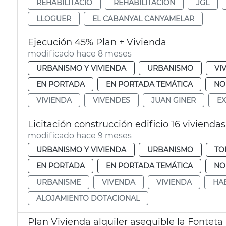
REHABILITACIÓ
REHABILITACIÓN
JGL
LLOGUER
EL CABANYAL CANYAMELAR
Ejecución 45% Plan + Vivienda
modificado hace 8 meses
URBANISMO Y VIVIENDA
URBANISMO
VI
EN PORTADA
EN PORTADA TEMÁTICA
NO
VIVIENDA
VIVENDES
JUAN GINER
E
Licitación construcción edificio 16 vivienda
modificado hace 9 meses
URBANISMO Y VIVIENDA
URBANISMO
TO
EN PORTADA
EN PORTADA TEMÁTICA
NO
URBANISME
VIVENDA
VIVIENDA
HA
ALOJAMIENTO DOTACIONAL
Plan Vivienda alquiler asequible la Fonteta