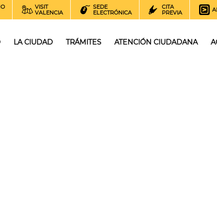
NO
VISIT
SEDE
CITA
A
VALENCIA
ELECTRÓNICA
PREVIA
O
LA CIUDAD
TRÁMITES
ATENCIÓN CIUDADANA
A