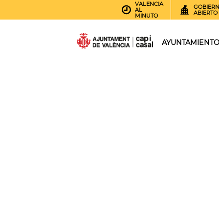
VALENCIA
GOBIER
AL
ABIERTO
MINUTO
AYUNTAMIENT