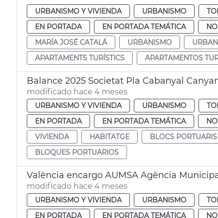
URBANISMO Y VIVIENDA
URBANISMO
TO
EN PORTADA
EN PORTADA TEMÁTICA
NO
MARÍA JOSÉ CATALÁ
URBANISMO
URBAN
APARTAMENTS TURÍSTICS
APARTAMENTOS TUR
Balance 2025 Societat Pla Cabanyal Canya
modificado hace 4 meses
URBANISMO Y VIVIENDA
URBANISMO
TO
EN PORTADA
EN PORTADA TEMÁTICA
NO
VIVIENDA
HABITATGE
BLOCS PORTUARIS
BLOQUES PORTUARIOS
València encargo AUMSA Agència Municipa
modificado hace 4 meses
URBANISMO Y VIVIENDA
URBANISMO
TO
EN PORTADA
EN PORTADA TEMÁTICA
NO