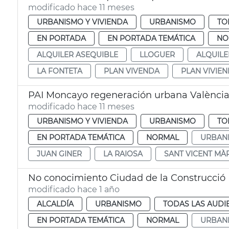
modificado hace 11 meses
URBANISMO Y VIVIENDA
URBANISMO
TO
EN PORTADA
EN PORTADA TEMÁTICA
NO
ALQUILER ASEQUIBLE
LLOGUER
ALQUILE
LA FONTETA
PLAN VIVENDA
PLAN VIVIE
PAI Moncayo regeneración urbana Valènci
modificado hace 11 meses
URBANISMO Y VIVIENDA
URBANISMO
TO
EN PORTADA TEMÁTICA
NORMAL
URBAN
JUAN GINER
LA RAIOSA
SANT VICENT MÀ
No conocimiento Ciudad de la Construcció
modificado hace 1 año
ALCALDÍA
URBANISMO
TODAS LAS AUDI
EN PORTADA TEMÁTICA
NORMAL
URBAN