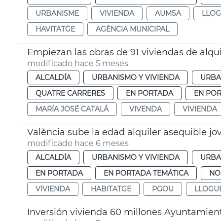
URBANISME
VIVIENDA
AUMSA
LLO
HAVITATGE
AGÈNCIA MUNICIPAL
Empiezan las obras de 91 viviendas de alquil
modificado hace 5 meses
ALCALDÍA
URBANISMO Y VIVIENDA
URBA
QUATRE CARRERES
EN PORTADA
EN POR
MARÍA JOSÉ CATALÁ
VIVENDA
VIVIENDA
València sube la edad alquiler asequible jo
modificado hace 6 meses
ALCALDÍA
URBANISMO Y VIVIENDA
URBA
EN PORTADA
EN PORTADA TEMÁTICA
NO
VIVIENDA
HABITATGE
PGOU
LLOGU
Inversión vivienda 60 millones Ayuntamien