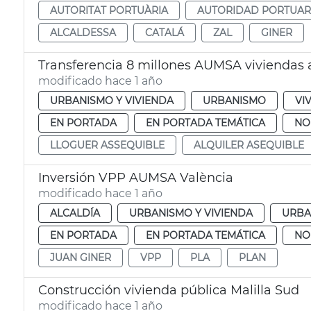
AUTORITAT PORTUÀRIA
AUTORIDAD PORTUAR
ALCALDESSA
CATALÁ
ZAL
GINER
Transferencia 8 millones AUMSA viviendas a
modificado hace 1 año
URBANISMO Y VIVIENDA
URBANISMO
VI
EN PORTADA
EN PORTADA TEMÁTICA
NO
LLOGUER ASSEQUIBLE
ALQUILER ASEQUIBLE
Inversión VPP AUMSA València
modificado hace 1 año
ALCALDÍA
URBANISMO Y VIVIENDA
URBA
EN PORTADA
EN PORTADA TEMÁTICA
NO
JUAN GINER
VPP
PLA
PLAN
Construcción vivienda pública Malilla Sud
modificado hace 1 año