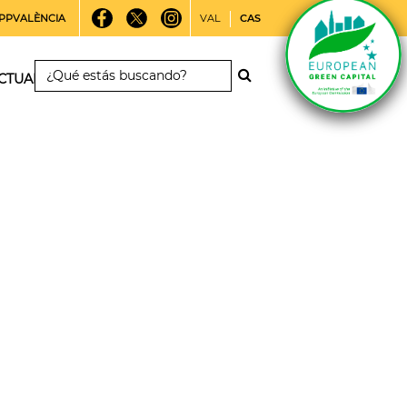
PPVALÈNCIA
VAL
CAS
CTUALIDAD