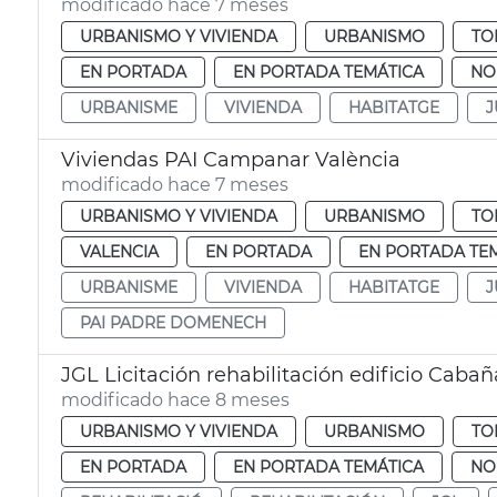
modificado hace 7 meses
URBANISMO Y VIVIENDA
URBANISMO
TO
EN PORTADA
EN PORTADA TEMÁTICA
NO
URBANISME
VIVIENDA
HABITATGE
J
Viviendas PAI Campanar València
modificado hace 7 meses
URBANISMO Y VIVIENDA
URBANISMO
TO
VALENCIA
EN PORTADA
EN PORTADA TE
URBANISME
VIVIENDA
HABITATGE
J
PAI PADRE DOMENECH
JGL Licitación rehabilitación edificio Cabañ
modificado hace 8 meses
URBANISMO Y VIVIENDA
URBANISMO
TO
EN PORTADA
EN PORTADA TEMÁTICA
NO