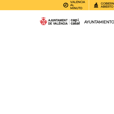
VALENCIA
GOBIER
AL
ABIERTO
MINUTO
AYUNTAMIENT