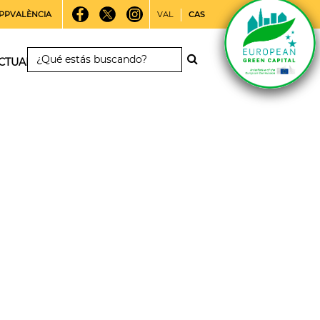
PPVALÈNCIA
VAL
CAS
CTUALIDAD