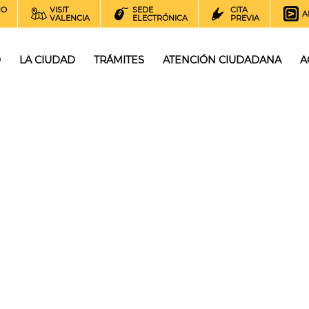
NO
VISIT
SEDE
CITA
A
VALENCIA
ELECTRÓNICA
PREVIA
O
LA CIUDAD
TRÁMITES
ATENCIÓN CIUDADANA
A