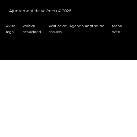
Ajuntament de València ©
2026
Aviso
Política
Política de
Agencia Antifraude
Mapa
legal
privacidad
cookies
Web