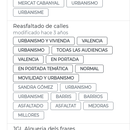
MERCAT CABANYAL
URBANISMO
URBANISME
Reasfaltado de calles
modificado hace 3 años
URBANISMO Y VIVIENDA
VALENCIA
URBANISMO
TODAS LAS AUDIENCIAS
VALENCIA
EN PORTADA
EN PORTADA TEMÁTICA
NORMAL
MOVILIDAD Y URBANISMO
SANDRA GÓMEZ
URBANISMO
URBANISME
BARRIS
BARRIOS
ASFALTADO
ASFALTAT
MEJORAS
MILLORES
JGL Alqueria dels frares