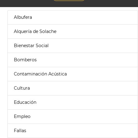
Albufera
Alquería de Solache
Bienestar Social
Bomberos
Contaminación Acústica
Cultura
Educación
Empleo
Fallas