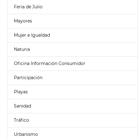
Feria de Julio
Mayores
Mujer e Igualdad
Naturia
Oficina Información Consumidor
Participación
Playas
Sanidad
Tráfico
Urbanismo