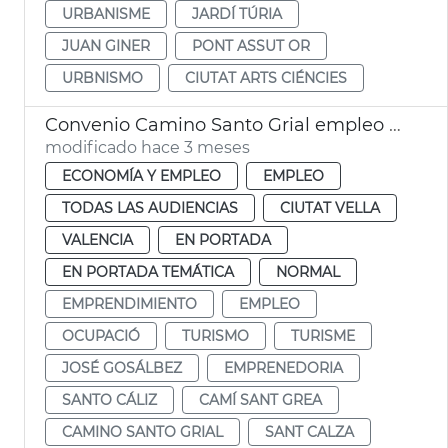
URBANISME
JARDÍ TÚRIA
JUAN GINER
PONT ASSUT OR
URBNISMO
CIUTAT ARTS CIÉNCIES
Convenio Camino Santo Grial empleo y proyección internacional
modificado hace 3 meses
ECONOMÍA Y EMPLEO
EMPLEO
TODAS LAS AUDIENCIAS
CIUTAT VELLA
VALENCIA
EN PORTADA
EN PORTADA TEMÁTICA
NORMAL
EMPRENDIMIENTO
EMPLEO
OCUPACIÓ
TURISMO
TURISME
JOSÉ GOSÁLBEZ
EMPRENEDORIA
SANTO CÁLIZ
CAMÍ SANT GREA
CAMINO SANTO GRIAL
SANT CALZA