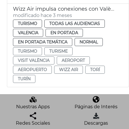
Wizz Air impulsa conexiones con València
modificado hace 3 meses
TURISMO
TODAS LAS AUDIENCIAS
VALENCIA
EN PORTADA
EN PORTADA TEMÁTICA
NORMAL
TURISMO
TURISME
VISIT VALÈNCIA
AEROPORT
AEROPUERTO
WIZZ AIR
TORÍ
TURÍN
Nuestras Apps
Páginas de Interés
Redes Sociales
Descargas