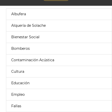
Albufera
Alquería de Solache
Bienestar Social
Bomberos
Contaminación Acústica
Cultura
Educación
Empleo
Fallas