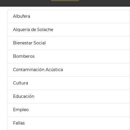
Albufera
Alquería de Solache
Bienestar Social
Bomberos
Contaminación Acústica
Cultura
Educación
Empleo
Fallas