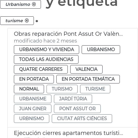
y etiqueta
Urbanismo
.
turisme
Obras reparación Pont Assut Or València
modificado hace 2 meses
URBANISMO Y VIVIENDA
URBANISMO
TODAS LAS AUDIENCIAS
QUATRE CARRERES
VALENCIA
EN PORTADA
EN PORTADA TEMÁTICA
NORMAL
TURISMO
TURISME
URBANISME
JARDÍ TÚRIA
JUAN GINER
PONT ASSUT OR
URBNISMO
CIUTAT ARTS CIÉNCIES
Ejecución cierres apartamentos turísticos ilegales