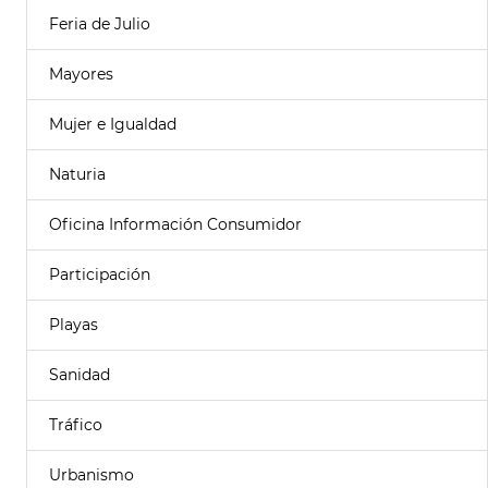
Feria de Julio
Mayores
Mujer e Igualdad
Naturia
Oficina Información Consumidor
Participación
Playas
Sanidad
Tráfico
Urbanismo