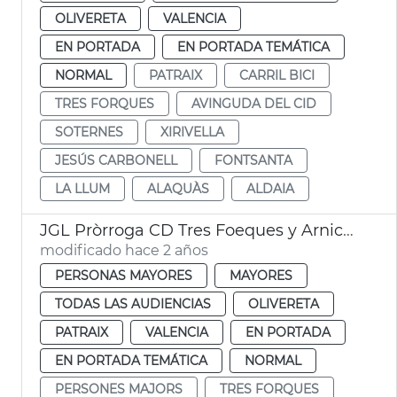
OLIVERETA
VALENCIA
EN PORTADA
EN PORTADA TEMÁTICA
NORMAL
PATRAIX
CARRIL BICI
TRES FORQUES
AVINGUDA DEL CID
SOTERNES
XIRIVELLA
JESÚS CARBONELL
FONTSANTA
LA LLUM
ALAQUÀS
ALDAIA
JGL Pròrroga CD Tres Foeques y Arniches
modificado hace 2 años
PERSONAS MAYORES
MAYORES
TODAS LAS AUDIENCIAS
OLIVERETA
PATRAIX
VALENCIA
EN PORTADA
EN PORTADA TEMÁTICA
NORMAL
PERSONES MAJORS
TRES FORQUES