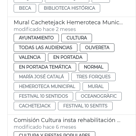
BECA
BIBLIOTECA HISTÓRICA
Mural Cachetejack Hemeroteca Municipal València
modificado hace 2 meses
AYUNTAMIENTO
CULTURA
TODAS LAS AUDIENCIAS
OLIVERETA
VALENCIA
EN PORTADA
EN PORTADA TEMÁTICA
NORMAL
MARÍA JOSÉ CATALÁ
TRES FORQUES
HEMEROTECA MUNICIPAL
MURAL
FESTIVAL 10 SENTIDOS
OCEANOGRÀFIC
CACHETEJACK
FESTIVAL 10 SENTITS
Comisión Cultura insta rehabilitación Hemeroteca y Biblioteca Histórica València
modificado hace 6 meses
CULTURA Y FIESTAS POPULARES