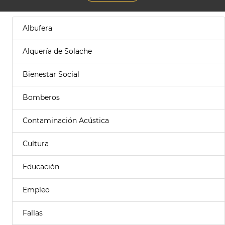
Albufera
Alquería de Solache
Bienestar Social
Bomberos
Contaminación Acústica
Cultura
Educación
Empleo
Fallas