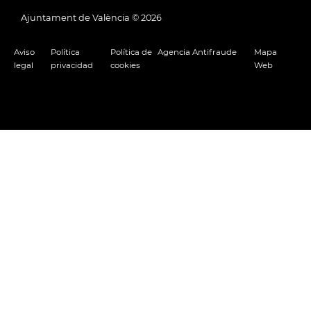
Ajuntament de València ©
2026
Aviso
Política
Política de
Agencia Antifraude
Mapa
legal
privacidad
cookies
Web