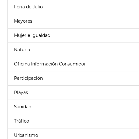
Feria de Julio
Mayores
Mujer e Igualdad
Naturia
Oficina Información Consumidor
Participación
Playas
Sanidad
Tráfico
Urbanismo