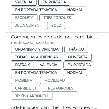
VALENCIA
EN PORTADA
EN PORTADA TEMÁTICA
NORMAL
ESCOLETA
TRES FORQUES
JULIA CLIMENT
SOLC
Començen les obres del nou carril bici al carrer Tres Forques de València
modificado hace 1 año
URBANISMO Y VIVIENDA
TRÁFICO
TODAS LAS AUDIENCIAS
OLIVERETA
PATRAIX
VALENCIA
EN PORTADA
EN PORTADA TEMÁTICA
NORMAL
MOBILITAT
MOVILIDAD
CARRIL BICI
TRES FORQUES
JESÚS CARBONELL
Adjduicación carril bici Tres Forques - Vara de Quart