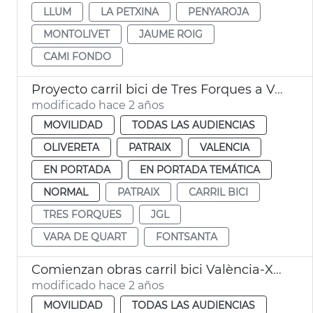
LLUM
LA PETXINA
PENYAROJA
MONTOLIVET
JAUME ROIG
CAMI FONDO
Proyecto carril bici de Tres Forques a Vara de Quart
modificado hace 2 años
MOVILIDAD
TODAS LAS AUDIENCIAS
OLIVERETA
PATRAIX
VALENCIA
EN PORTADA
EN PORTADA TEMÁTICA
NORMAL
PATRAIX
CARRIL BICI
TRES FORQUES
JGL
VARA DE QUART
FONTSANTA
Comienzan obras carril bici València-Xirivella
modificado hace 2 años
MOVILIDAD
TODAS LAS AUDIENCIAS