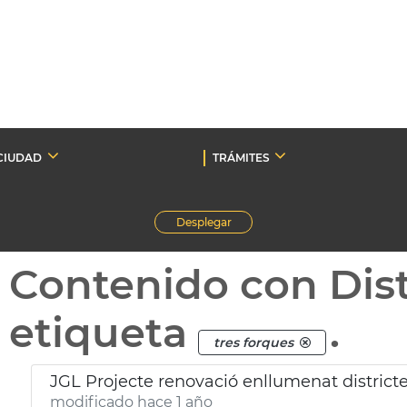
CIUDAD
TRÁMITES
Desplegar
Contenido con Dist
etiqueta
.
tres forques
JGL Projecte renovació enllumenat district
modificado hace 1 año