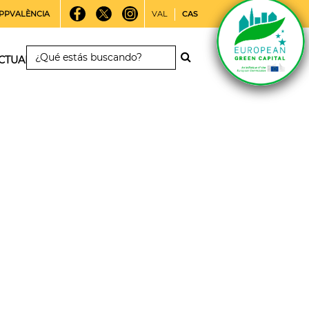
PPVALÈNCIA
VAL
CAS
CTUALIDAD