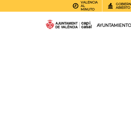
VALENCIA
GOBIER
AL
ABIERTO
MINUTO
AYUNTAMIENT