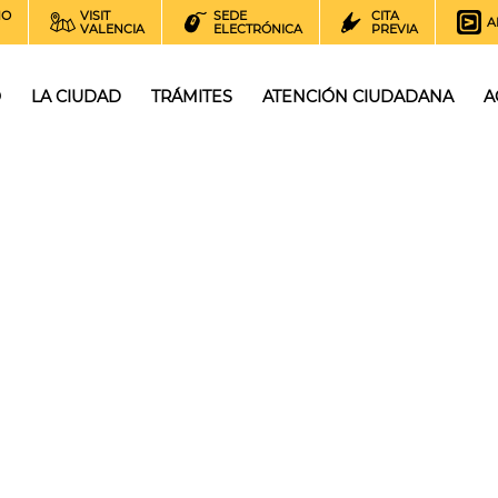
NO
VISIT
SEDE
CITA
A
VALENCIA
ELECTRÓNICA
PREVIA
O
LA CIUDAD
TRÁMITES
ATENCIÓN CIUDADANA
A