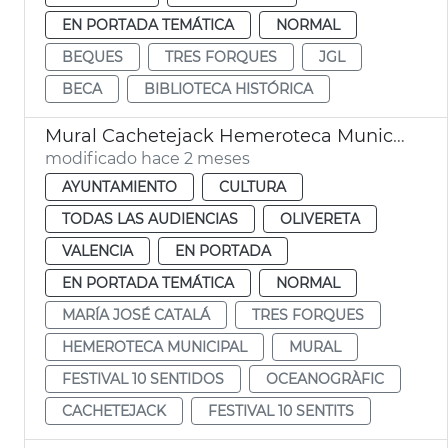
EN PORTADA TEMÁTICA
NORMAL
BEQUES
TRES FORQUES
JGL
BECA
BIBLIOTECA HISTÓRICA
Mural Cachetejack Hemeroteca Municipal València
modificado hace 2 meses
AYUNTAMIENTO
CULTURA
TODAS LAS AUDIENCIAS
OLIVERETA
VALENCIA
EN PORTADA
EN PORTADA TEMÁTICA
NORMAL
MARÍA JOSÉ CATALÁ
TRES FORQUES
HEMEROTECA MUNICIPAL
MURAL
FESTIVAL 10 SENTIDOS
OCEANOGRÀFIC
CACHETEJACK
FESTIVAL 10 SENTITS