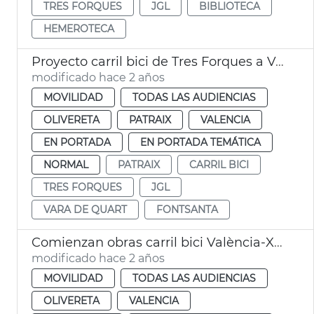
TRES FORQUES
JGL
BIBLIOTECA
HEMEROTECA
Proyecto carril bici de Tres Forques a Vara de Quart
modificado hace 2 años
MOVILIDAD
TODAS LAS AUDIENCIAS
OLIVERETA
PATRAIX
VALENCIA
EN PORTADA
EN PORTADA TEMÁTICA
NORMAL
PATRAIX
CARRIL BICI
TRES FORQUES
JGL
VARA DE QUART
FONTSANTA
Comienzan obras carril bici València-Xirivella
modificado hace 2 años
MOVILIDAD
TODAS LAS AUDIENCIAS
OLIVERETA
VALENCIA