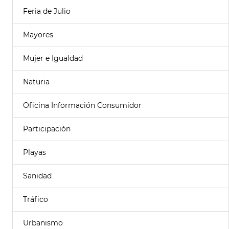
Feria de Julio
Mayores
Mujer e Igualdad
Naturia
Oficina Información Consumidor
Participación
Playas
Sanidad
Tráfico
Urbanismo