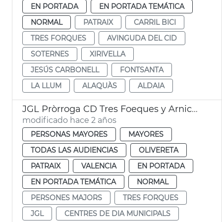
EN PORTADA
EN PORTADA TEMÁTICA
NORMAL
PATRAIX
CARRIL BICI
TRES FORQUES
AVINGUDA DEL CID
SOTERNES
XIRIVELLA
JESÚS CARBONELL
FONTSANTA
LA LLUM
ALAQUÀS
ALDAIA
JGL Pròrroga CD Tres Foeques y Arniches
modificado hace 2 años
PERSONAS MAYORES
MAYORES
TODAS LAS AUDIENCIAS
OLIVERETA
PATRAIX
VALENCIA
EN PORTADA
EN PORTADA TEMÁTICA
NORMAL
PERSONES MAJORS
TRES FORQUES
JGL
CENTRES DE DIA MUNICIPALS