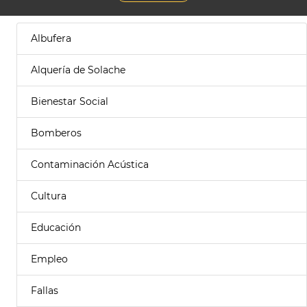
Albufera
Alquería de Solache
Bienestar Social
Bomberos
Contaminación Acústica
Cultura
Educación
Empleo
Fallas