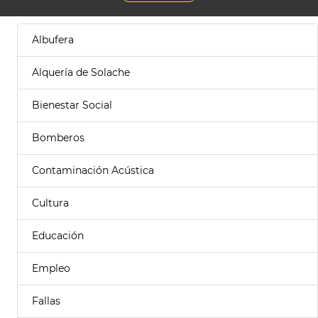
Albufera
Alquería de Solache
Bienestar Social
Bomberos
Contaminación Acústica
Cultura
Educación
Empleo
Fallas