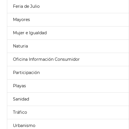
Feria de Julio
Mayores
Mujer e Igualdad
Naturia
Oficina Información Consumidor
Participación
Playas
Sanidad
Tráfico
Urbanismo