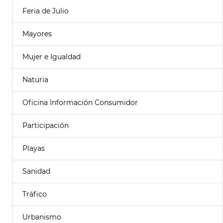
Feria de Julio
Mayores
Mujer e Igualdad
Naturia
Oficina Información Consumidor
Participación
Playas
Sanidad
Tráfico
Urbanismo