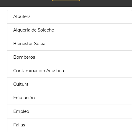
Albufera
Alquería de Solache
Bienestar Social
Bomberos
Contaminación Acústica
Cultura
Educación
Empleo
Fallas