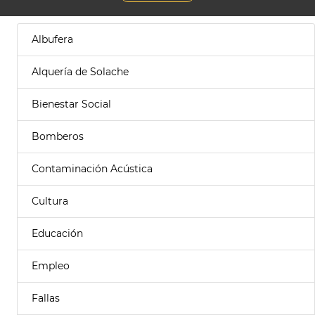
Albufera
Alquería de Solache
Bienestar Social
Bomberos
Contaminación Acústica
Cultura
Educación
Empleo
Fallas