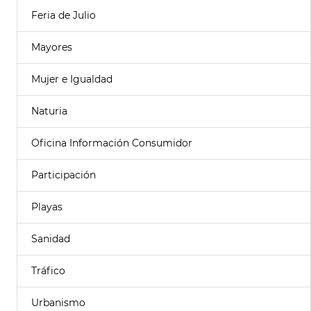
Feria de Julio
Mayores
Mujer e Igualdad
Naturia
Oficina Información Consumidor
Participación
Playas
Sanidad
Tráfico
Urbanismo