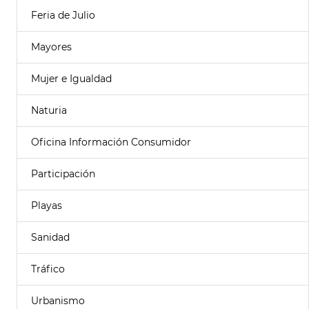
Feria de Julio
Mayores
Mujer e Igualdad
Naturia
Oficina Información Consumidor
Participación
Playas
Sanidad
Tráfico
Urbanismo