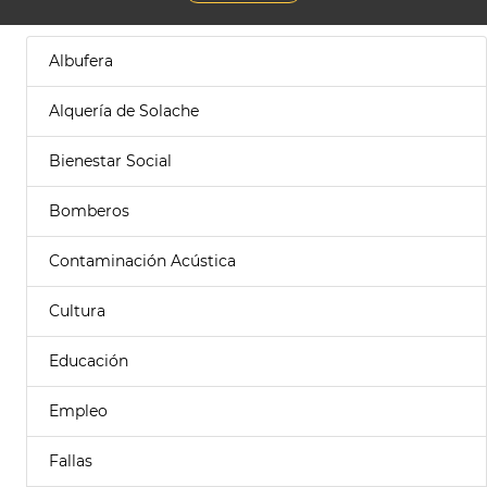
Albufera
Alquería de Solache
Bienestar Social
Bomberos
Contaminación Acústica
Cultura
Educación
Empleo
Fallas