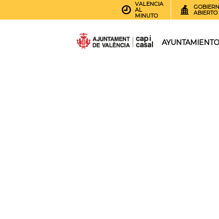
VALENCIA
GOBIER
AL
ABIERTO
MINUTO
AYUNTAMIENT