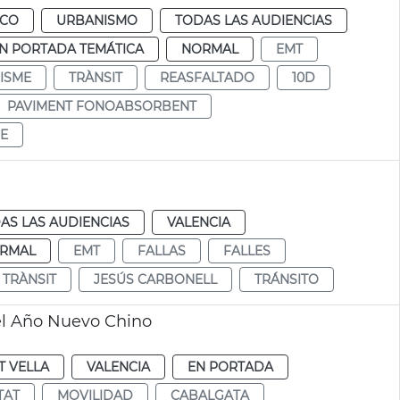
ICO
URBANISMO
TODAS LAS AUDIENCIAS
N PORTADA TEMÁTICA
NORMAL
EMT
ISME
TRÀNSIT
REASFALTADO
10D
PAVIMENT FONOABSORBENT
E
AS LAS AUDIENCIAS
VALENCIA
RMAL
EMT
FALLAS
FALLES
TRÀNSIT
JESÚS CARBONELL
TRÁNSITO
del Año Nuevo Chino
T VELLA
VALENCIA
EN PORTADA
TAT
MOVILIDAD
CABALGATA