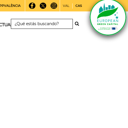
PPVALÈNCIA
VAL
CAS
CTUALIDAD