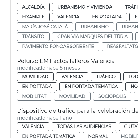
ALCALDÍA
URBANISMO Y VIVIENDA
TRÁF
EIXAMPLE
VALENCIA
EN PORTADA
E
MARÍA JOSÉ CATALÁ
URBANISMO
URBAN
TRÁNSITO
GRAN VIA MARQUÉS DEL TÚRIA
PAVIMENTO FONOABSORBENTE
REASFALTATG
Refurzo EMT actos falleros València
modificado hace 5 meses
MOVILIDAD
VALENCIA
TRÁFICO
TOD
EN PORTADA
EN PORTADA TEMÁTICA
NO
MOBILITAT
MOVILIDAD
SOCIOPOLIS
Dispositivo de tráfico para la celebración 
modificado hace 1 año
VALENCIA
TODAS LAS AUDIENCIAS
CIUTA
EN PORTADA TEMÁTICA
NORMAL
MOBILI