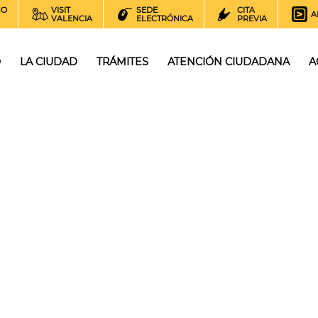
NO
VISIT
SEDE
CITA
A
VALENCIA
ELECTRÓNICA
PREVIA
O
LA CIUDAD
TRÁMITES
ATENCIÓN CIUDADANA
A