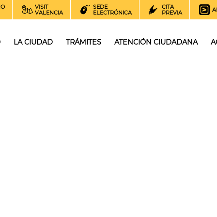
NO
VISIT
SEDE
CITA
A
VALENCIA
ELECTRÓNICA
PREVIA
O
LA CIUDAD
TRÁMITES
ATENCIÓN CIUDADANA
A