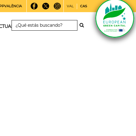
PPVALÈNCIA
VAL
CAS
CTUALIDAD