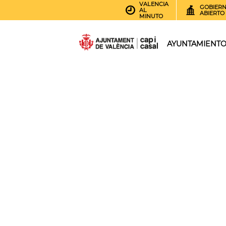
VALENCIA
GOBIER
AL
ABIERTO
MINUTO
AYUNTAMIENT