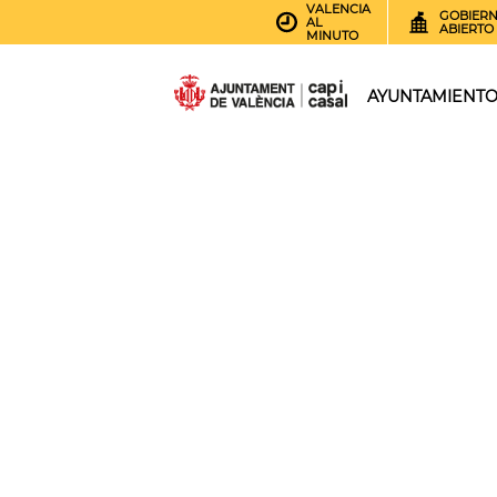
VALENCIA
GOBIER
AL
ABIERTO
MINUTO
AYUNTAMIENT