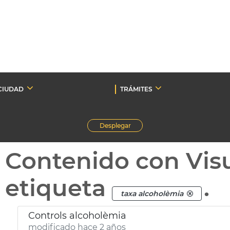
CIUDAD
TRÁMITES
Desplegar
Contenido con Vis
etiqueta
.
taxa alcoholèmia
Controls alcoholèmia
modificado hace 2 años