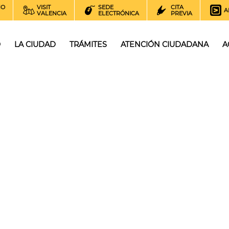
NO
VISIT
SEDE
CITA
A
VALENCIA
ELECTRÓNICA
PREVIA
O
LA CIUDAD
TRÁMITES
ATENCIÓN CIUDADANA
A