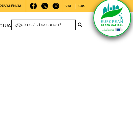
PPVALÈNCIA
VAL
CAS
CTUALIDAD