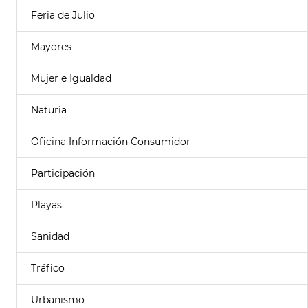
Feria de Julio
Mayores
Mujer e Igualdad
Naturia
Oficina Información Consumidor
Participación
Playas
Sanidad
Tráfico
Urbanismo