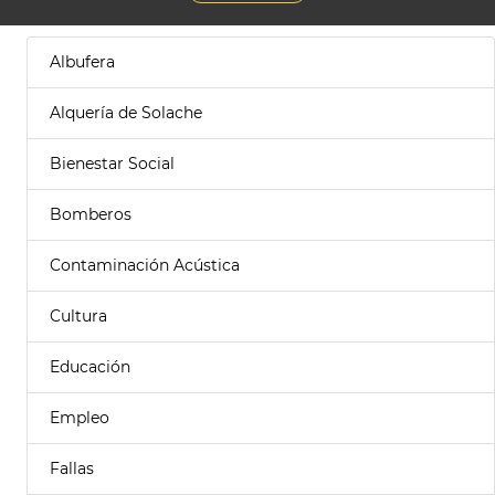
Albufera
Alquería de Solache
Bienestar Social
Bomberos
Contaminación Acústica
Cultura
Educación
Empleo
Fallas