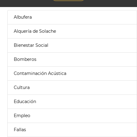
Albufera
Alquería de Solache
Bienestar Social
Bomberos
Contaminación Acústica
Cultura
Educación
Empleo
Fallas