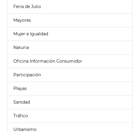
Feria de Julio
Mayores
Mujer e Igualdad
Naturia
Oficina Información Consumidor
Participación
Playas
Sanidad
Tráfico
Urbanismo