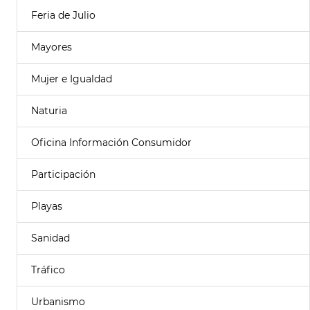
Feria de Julio
Mayores
Mujer e Igualdad
Naturia
Oficina Información Consumidor
Participación
Playas
Sanidad
Tráfico
Urbanismo