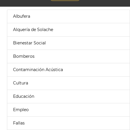
Albufera
Alquería de Solache
Bienestar Social
Bomberos
Contaminación Acústica
Cultura
Educación
Empleo
Fallas