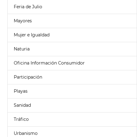
Feria de Julio
Mayores
Mujer e Igualdad
Naturia
Oficina Información Consumidor
Participación
Playas
Sanidad
Tráfico
Urbanismo