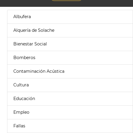
Albufera
Alquería de Solache
Bienestar Social
Bomberos
Contaminación Acústica
Cultura
Educación
Empleo
Fallas