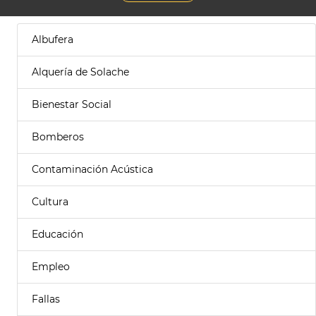
Albufera
Alquería de Solache
Bienestar Social
Bomberos
Contaminación Acústica
Cultura
Educación
Empleo
Fallas