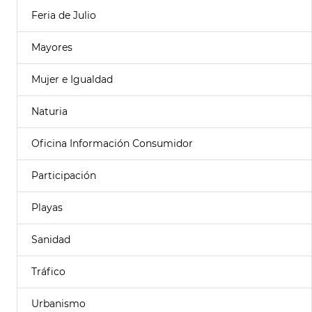
Feria de Julio
Mayores
Mujer e Igualdad
Naturia
Oficina Información Consumidor
Participación
Playas
Sanidad
Tráfico
Urbanismo