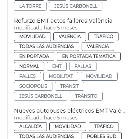
LA TORRE
JESÚS CARBONELL
Refurzo EMT actos falleros València
modificado hace 5 meses
MOVILIDAD
VALENCIA
TRÁFICO
TODAS LAS AUDIENCIAS
VALENCIA
EN PORTADA
EN PORTADA TEMÁTICA
NORMAL
EMT
FALLAS
FALLES
MOBILITAT
MOVILIDAD
SOCIOPOLIS
TRÀNSIT
JESÚS CARBONELL
TRÁNSITO
Nuevos autobuses eléctricos EMT València y nueva línea Sociópolis
modificado hace 5 meses
ALCALDÍA
MOVILIDAD
TRÁFICO
TODAS LAS AUDIENCIAS
POBLES SUD