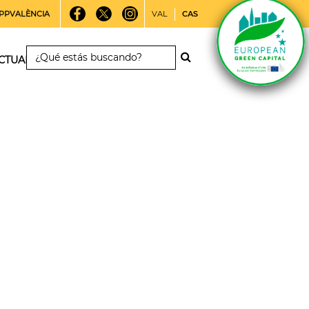
PPVALÈNCIA
VAL
CAS
CTUALIDAD