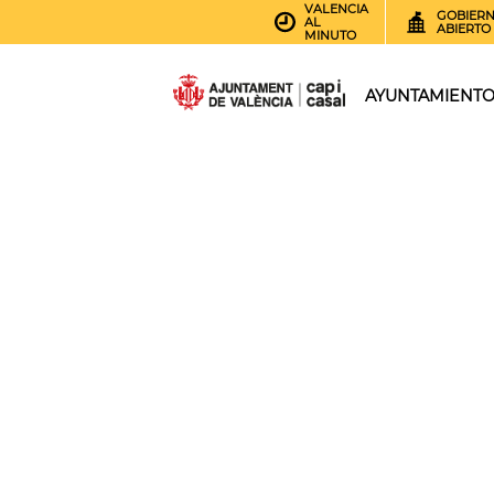
VALENCIA
GOBIER
AL
ABIERTO
MINUTO
AYUNTAMIENT