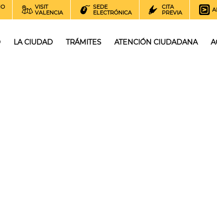
NO
VISIT
SEDE
CITA
A
VALENCIA
ELECTRÓNICA
PREVIA
O
LA CIUDAD
TRÁMITES
ATENCIÓN CIUDADANA
A