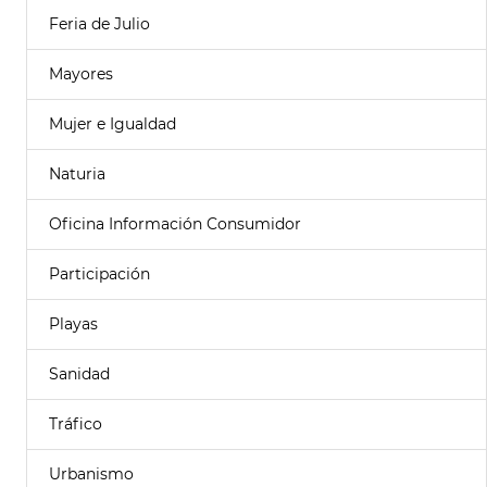
Feria de Julio
Mayores
Mujer e Igualdad
Naturia
Oficina Información Consumidor
Participación
Playas
Sanidad
Tráfico
Urbanismo