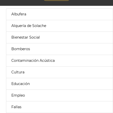
Albufera
Alquería de Solache
Bienestar Social
Bomberos
Contaminación Acústica
Cultura
Educación
Empleo
Fallas