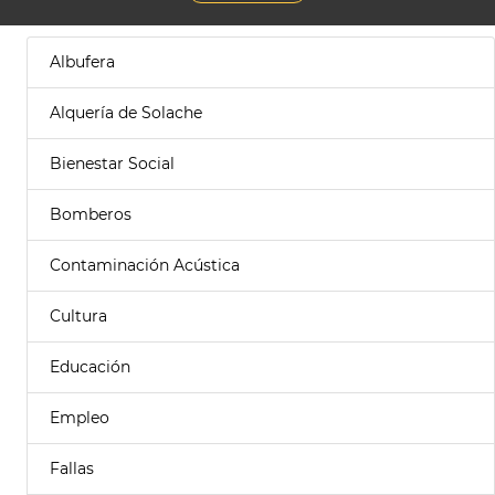
Albufera
Alquería de Solache
Bienestar Social
Bomberos
Contaminación Acústica
Cultura
Educación
Empleo
Fallas