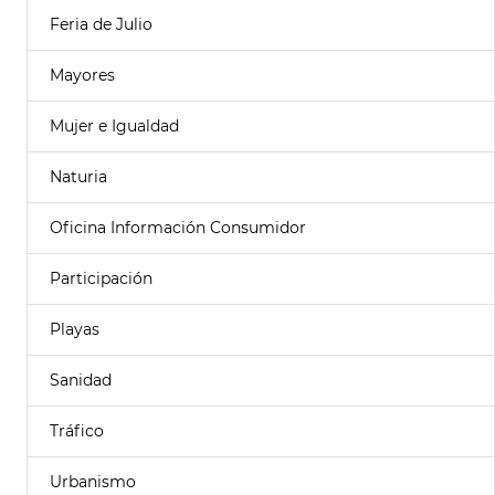
Feria de Julio
Mayores
Mujer e Igualdad
Naturia
Oficina Información Consumidor
Participación
Playas
Sanidad
Tráfico
Urbanismo