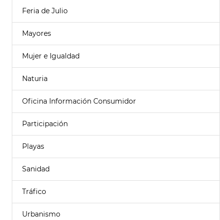
Feria de Julio
Mayores
Mujer e Igualdad
Naturia
Oficina Información Consumidor
Participación
Playas
Sanidad
Tráfico
Urbanismo