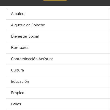
Albufera
Alquería de Solache
Bienestar Social
Bomberos
Contaminación Acústica
Cultura
Educación
Empleo
Fallas