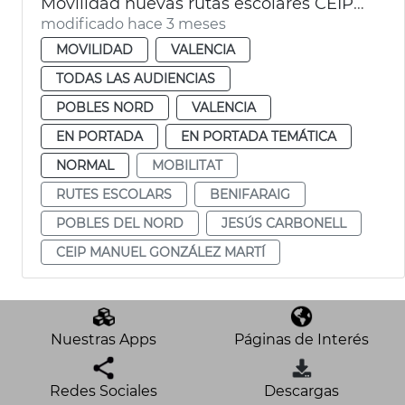
Movilidad nuevas rutas escolares CEIP Manuel González Martí de Benifaraig
modificado hace 3 meses
MOVILIDAD
VALENCIA
TODAS LAS AUDIENCIAS
POBLES NORD
VALENCIA
EN PORTADA
EN PORTADA TEMÁTICA
NORMAL
MOBILITAT
RUTES ESCOLARS
BENIFARAIG
POBLES DEL NORD
JESÚS CARBONELL
CEIP MANUEL GONZÁLEZ MARTÍ
Nuestras Apps
Páginas de Interés
Redes Sociales
Descargas