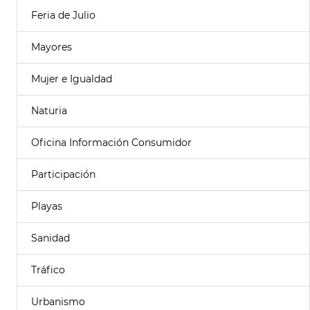
Feria de Julio
Mayores
Mujer e Igualdad
Naturia
Oficina Información Consumidor
Participación
Playas
Sanidad
Tráfico
Urbanismo