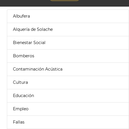
Albufera
Alquería de Solache
Bienestar Social
Bomberos
Contaminación Acústica
Cultura
Educación
Empleo
Fallas