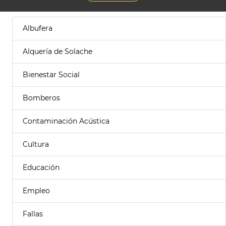
Albufera
Alquería de Solache
Bienestar Social
Bomberos
Contaminación Acústica
Cultura
Educación
Empleo
Fallas