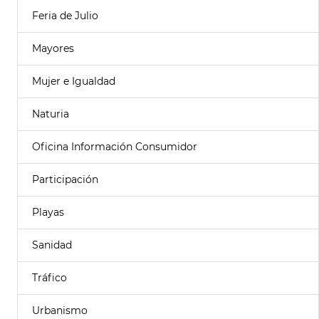
Feria de Julio
Mayores
Mujer e Igualdad
Naturia
Oficina Información Consumidor
Participación
Playas
Sanidad
Tráfico
Urbanismo