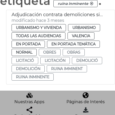
etiqueta
.
ruina inminente
Adjudicación contrata demoliciones situaciones ruina inminente València
modificado hace 3 meses
URBANISMO Y VIVIENDA
URBANISMO
TODAS LAS AUDIENCIAS
VALENCIA
EN PORTADA
EN PORTADA TEMÁTICA
NORMAL
OBRES
OBRAS
LICITACIÓ
LICITACIÓN
DEMOLICIÓ
DEMOLICIÓN
RUINA IMMINENT
RUINA INMINENTE
Nuestras Apps
Páginas de Interés