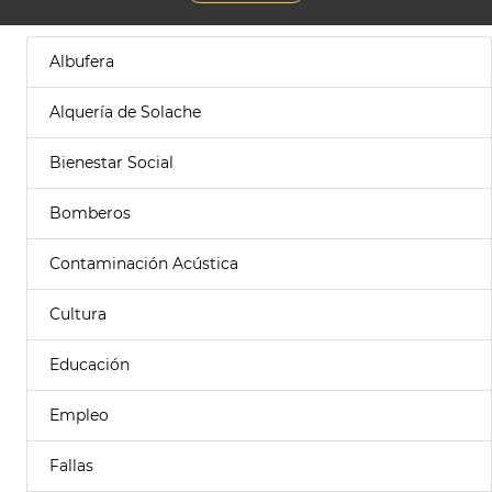
Albufera
Alquería de Solache
Bienestar Social
Bomberos
Contaminación Acústica
Cultura
Educación
Empleo
Fallas