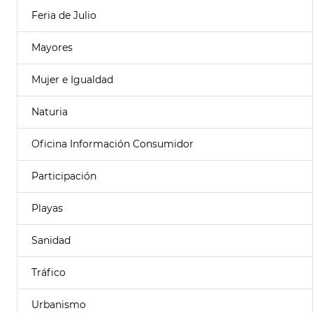
Feria de Julio
Mayores
Mujer e Igualdad
Naturia
Oficina Información Consumidor
Participación
Playas
Sanidad
Tráfico
Urbanismo