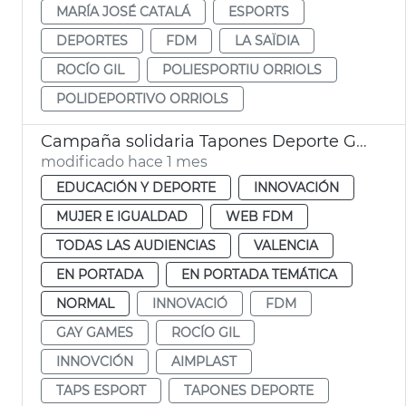
MARÍA JOSÉ CATALÁ
ESPORTS
DEPORTES
FDM
LA SAÏDIA
ROCÍO GIL
POLIESPORTIU ORRIOLS
POLIDEPORTIVO ORRIOLS
Campaña solidaria Tapones Deporte Gay Games
modificado hace 1 mes
EDUCACIÓN Y DEPORTE
INNOVACIÓN
MUJER E IGUALDAD
WEB FDM
TODAS LAS AUDIENCIAS
VALENCIA
EN PORTADA
EN PORTADA TEMÁTICA
NORMAL
INNOVACIÓ
FDM
GAY GAMES
ROCÍO GIL
INNOVCIÓN
AIMPLAST
TAPS ESPORT
TAPONES DEPORTE