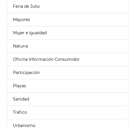
Feria de Julio
Mayores
Mujer e Igualdad
Naturia
Oficina Información Consumidor
Participación
Playas
Sanidad
Tráfico
Urbanismo