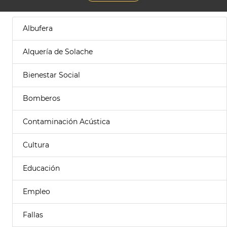
Albufera
Alquería de Solache
Bienestar Social
Bomberos
Contaminación Acústica
Cultura
Educación
Empleo
Fallas