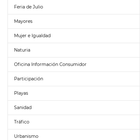
Feria de Julio
Mayores
Mujer e Igualdad
Naturia
Oficina Información Consumidor
Participación
Playas
Sanidad
Tráfico
Urbanismo