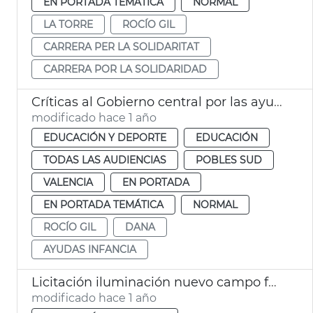
EN PORTADA TEMÁTICA
NORMAL
LA TORRE
ROCÍO GIL
CARRERA PER LA SOLIDARITAT
CARRERA POR LA SOLIDARIDAD
Críticas al Gobierno central por las ayudas a la infancia afectada por la dana. València
modificado hace 1 año
EDUCACIÓN Y DEPORTE
EDUCACIÓN
TODAS LAS AUDIENCIAS
POBLES SUD
VALENCIA
EN PORTADA
EN PORTADA TEMÁTICA
NORMAL
ROCÍO GIL
DANA
AYUDAS INFANCIA
Licitación iluminación nuevo campo fútbol municipal La Torre
modificado hace 1 año