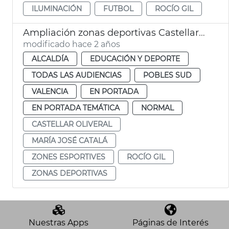
ILUMINACIÓN
FUTBOL
ROCÍO GIL
Ampliación zonas deportivas Castellar-l'Oliveral
modificado hace 2 años
ALCALDÍA
EDUCACIÓN Y DEPORTE
TODAS LAS AUDIENCIAS
POBLES SUD
VALENCIA
EN PORTADA
EN PORTADA TEMÁTICA
NORMAL
CASTELLAR OLIVERAL
MARÍA JOSÉ CATALÁ
ZONES ESPORTIVES
ROCÍO GIL
ZONAS DEPORTIVAS
Nuestras Apps
Páginas de Interés