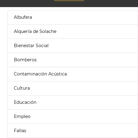
Albufera
Alquería de Solache
Bienestar Social
Bomberos
Contaminación Acústica
Cultura
Educación
Empleo
Fallas